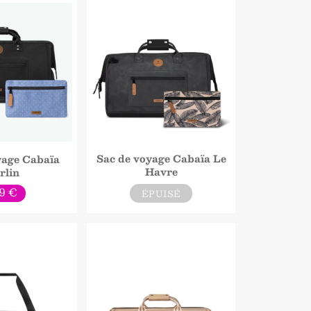
Sac de voyage Cabaïa Le
yage Cabaïa
Havre
rlin
ix
9 €
ÉPUISÉ
rmal