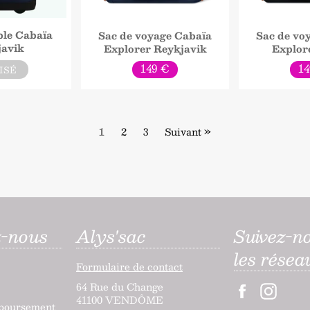
ple Cabaïa
Sac de voyage Cabaïa
Sac de vo
javik
Explorer Reykjavik
Explor
Prix
Pr
149 €
14
ISÉ
normal
no
1
2
3
Suivant »
z-nous
Alys'sac
Suivez-n
les résea
Formulaire de contact
64 Rue du Change
Facebook
Inst
41100 VENDÔME
mboursement