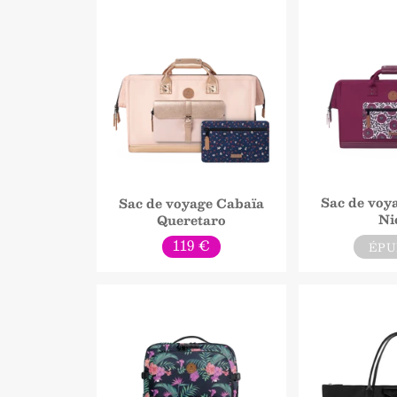
Sac de voy
Sac de voyage Cabaïa
Ni
Queretaro
Prix
119 €
ÉPU
normal