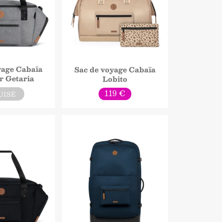
yage Cabaïa
Sac de voyage Cabaïa
r Getaria
Lobito
Prix
119 €
UISÉ
normal