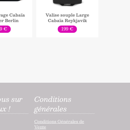
yage Cabaïa
Valise souple Large
er Berlin
Cabaïa Reykjavik
ix
Prix
9 €
199 €
rmal
normal
ous sur
Conditions
ux !
générales
agram
Conditions Générales de
Vente