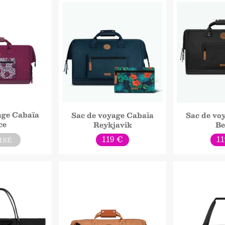
age Cabaïa
Sac de voyage Cabaïa
Sac de vo
ce
Reykjavik
Be
Prix
Pr
119 €
11
ISÉ
normal
no