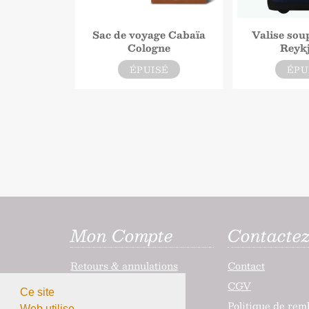
Sac de voyage Cabaïa
Valise sou
Cologne
Reyk
ÉPUISÉ
ÉPU
Mon Compte
Contacte
Retours & annulations
Contact
CGV
Ce site
Politique de re
Web utilise