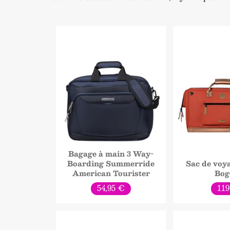
Bagage à main 3 Way-
Boarding Summerride
Sac de voy
American Tourister
Bog
Prix
Pri
54,95 €
11
normal
no