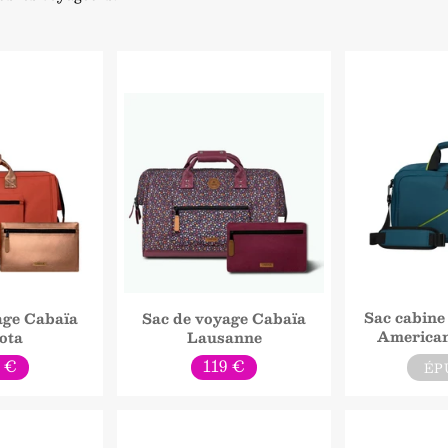
Sac cabine
age Cabaïa
Sac de voyage Cabaïa
American
ota
Lausanne
x
Prix
9 €
119 €
ÉP
rmal
normal