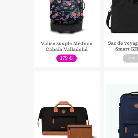
Sac de voya
Valise souple Médium
Smart KB
Cabaïa Valladolid
Prix
179 €
ÉPU
normal