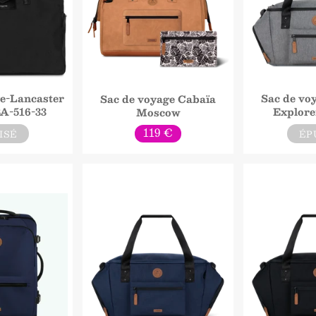
ge-Lancaster
Sac de vo
Sac de voyage Cabaïa
A-516-33
Explore
Moscow
Prix
119 €
ISÉ
ÉP
normal