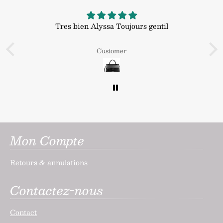
Tres bien Alyssa Toujours gentil
J
s
Customer
q
pr
Mon Compte
Retours & annulations
Contactez-nous
Contact